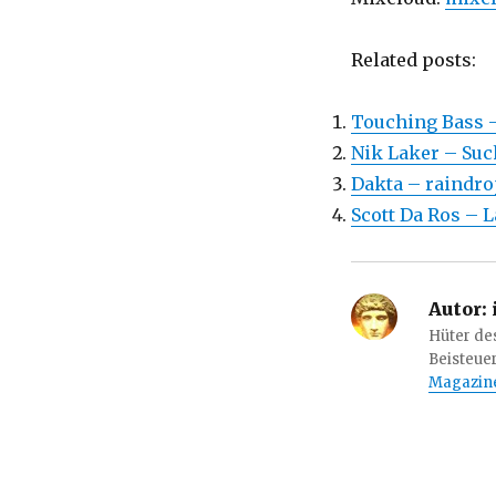
Related posts:
Touching Bass –
Nik Laker – Such
Dakta – raindr
Scott Da Ros – L
Autor:
Hüter de
Beisteue
Magazin