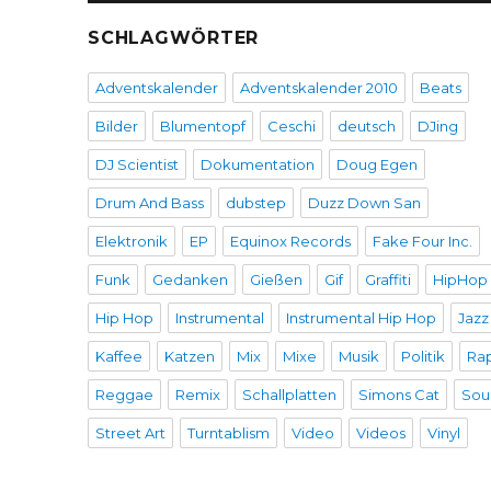
SCHLAGWÖRTER
Adventskalender
Adventskalender 2010
Beats
Bilder
Blumentopf
Ceschi
deutsch
DJing
DJ Scientist
Dokumentation
Doug Egen
Drum And Bass
dubstep
Duzz Down San
Elektronik
EP
Equinox Records
Fake Four Inc.
Funk
Gedanken
Gießen
Gif
Graffiti
HipHop
Hip Hop
Instrumental
Instrumental Hip Hop
Jazz
Kaffee
Katzen
Mix
Mixe
Musik
Politik
Ra
Reggae
Remix
Schallplatten
Simons Cat
Sou
Street Art
Turntablism
Video
Videos
Vinyl