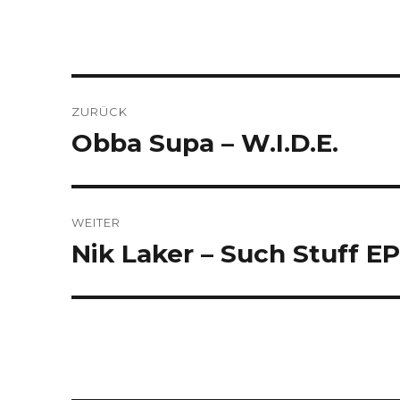
Beitragsnavigation
ZURÜCK
Obba Supa – W​.​I​.​D​.​E.
Vorheriger
Beitrag:
WEITER
Nik Laker – Such Stuff E
Nächster
Beitrag: