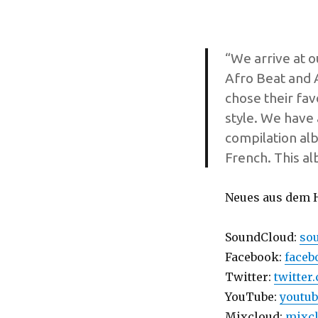
“We arrive at ou
Afro Beat and 
chose their fav
style. We have 
compilation al
French. This a
Neues aus dem 
SoundCloud:
so
Facebook:
faceb
Twitter:
twitter
YouTube:
youtu
Mixcloud:
mixc