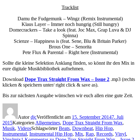
Tracklist
Damu the Fudgemunk – Wingz (Remix Instrumental)
Klaus Layer – Immer noch hungrig (Still hungry)
Domecrackers – Take a look (feat. Joc Max, Grap Luva & DJ
Spinna)
Scienze – Happiness is (feat. Sene, Blu & Britain Parker)
Brous One – Senorita
Pete Flux & Parental – Right here (Instrumental)
Sollte die kleine Selektion Anklang finden, so könnt ihr den Mix in
eure digitale Musikbibliothek aufnehmen.
Download
Dope Trax Straight From Wax – Issue 2
.mp3 (rechts
klicken & speichern unter/ right click & save as).
Bis zur nächsten Ausgabe wünschen wir euch allen eine gute Zeit.
Autor
djc
Veröffentlicht am
15. September 2014
7. Juli
2015
Kategorien
Allgemeines
,
Dope Trax Straight From Wax
,
Musik
,
Videos
Schlagwörter
Beats
,
Downbeat
,
Hip Hop
,
Instrumental
,
Instrumental Hip Hop
,
Mix
,
Rap
,
Records
,
Vinyl
,
Vinylmix
1 Kommentar
zu Dope Trax Straight From Wax – Issue 2