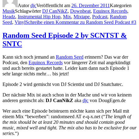
Autor
djc
Veröffentlicht am
26. Dezember 2011
Kategorien
Musik
Schlagwörter
DJ CanNikZ
,
Downbeat
,
Equinox Records
,
Headz
,
Instrumental Hip Hop
,
Mix
,
Mixtape
,
Podcast
,
Random
Seed
,
Vinyl
Schreibe einen Kommentar
zu Random Seed Podcast #3
Random Seed Episode 2 by SCNTST &
SNTC
Kann sich noch jemand an
Random Seed
erinnern? Das war der
Podcast, den
Equinox Records
vor längerer Zeit mal angekündigt
und auch bereits gestartet hatte. Leider kam dann nach Episode 1
sehr lange nichts mehr… bis jetzt!
Episode 2 wird gemischt von DJ Scientist und DJ Snatchatec.
Der nächste Mix ist auch schon in der Mache und wir von keinem
anderen gemischt als:
DJ CanNikZ
aka
djc
von DougEgen.de
Wer auch eine Episode beisteuern möchte kann sich per Mail mit
einem Mix “bewerben”: randomseed AT e-q-x.net (“
The length of
the mix should be at least 20 minutes and should contain good
music, mixed well and tight. The mix also has to be exclusive for our
series.
“)