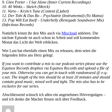
9. Glen Porter – I Sat Alone (Inner Current Recordings)
10. 40 Winks – Sketch (Merck)
11. Vario – Krylo’s Tune (Content (L)abel)
12. Der Tobi & Das Bo – Psychiatrie (Instrumental) (Yo Mama)
13. Pop Will Eat Itself – Underbelly (Renegade Soundwave Mix)
(Infectious Records)
Natürlich könnt ihr den Mix auch via
Mixcloud
anhören. Die
nächste Episode ist auch schon in Arbeit und soll kommenden
Monat das Licht der Welt erblicken.
Wer Lust hat ebenfalls einen Mix zu releasen, dem seien die
folgenden Infos ans Herz gelegt:
If you want to contribute a mix to our podcast series please use the
Equinox Records dropbox via Equinox Records and upload a file of
your mix. Otherwise you can get in touch with randomseed @ e-q-
x.net. The length of the mix should be at least 20 minutes and should
contain good music, mixed well and tight. The mix also has to be
exclusive for our series.
Abschliessend wünsch ich allen ein angenehmes Hörvergnügen –
und ich denke die Macher freuen sich über Feedback.