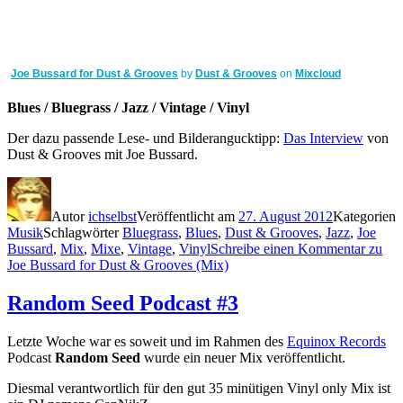
Joe Bussard for Dust & Grooves
by
Dust & Grooves
on
Mixcloud
Blues / Bluegrass / Jazz / Vintage / Vinyl
Der dazu passende Lese- und Bilderangucktipp:
Das Interview
von
Dust & Grooves mit Joe Bussard.
Autor
ichselbst
Veröffentlicht am
27. August 2012
Kategorien
Musik
Schlagwörter
Bluegrass
,
Blues
,
Dust & Grooves
,
Jazz
,
Joe
Bussard
,
Mix
,
Mixe
,
Vintage
,
Vinyl
Schreibe einen Kommentar
zu
Joe Bussard for Dust & Grooves (Mix)
Random Seed Podcast #3
Letzte Woche war es soweit und im Rahmen des
Equinox Records
Podcast
Random Seed
wurde ein neuer Mix veröffentlicht.
Diesmal verantwortlich für den gut 35 minütigen Vinyl only Mix ist