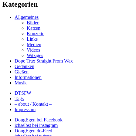
Kategorien
Allgemeines
Bilder
Katzen
Konzerte
Links
Medien
Videos
Witziges
Dope Trax Straight From Wax
Gedanken
Gießen
Informationen
Musik
DTSFW
Tags
– about / Kontakt –
Impressum
DougEgen bei Facebook
ichselbst bei instagram
DougEgen.de-Feed