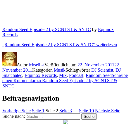
Random Seed Episode 2 by SCNTST & SNTC
by
Equinox
Records
„Random Seed Episode 2 by SCNTST & SNTC“
weiterlesen
Autor
ichselbst
Veröffentlicht am
22. November 2011
22.
November 2011
Kategorien
Musik
Schlagwörter
DJ Scientist
,
DJ
Snatchatec
,
Equinox Records
,
Mix
,
Podcast
,
Random Seed
Schreibe
einen Kommentar
zu Random Seed Episode 2 by SCNTST &
SNTC
Beitragsnavigation
Vorherige Seite
Seite
1
Seite
2
Seite
3
…
Seite
10
Nächste Seite
Suche nach:
Suche