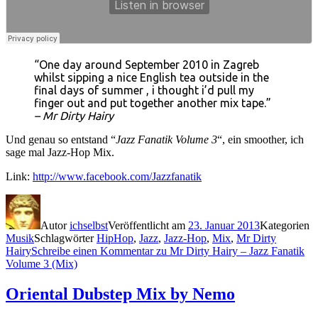
“One day around September 2010 in Zagreb
whilst sipping a nice English tea outside in the
final days of summer , i thought i’d pull my
finger out and put together another mix tape.”
– Mr Dirty Hairy
Und genau so entstand “
Jazz Fanatik Volume 3
“, ein smoother, ich
sage mal Jazz-Hop Mix.
Link:
http://www.facebook.com/Jazzfanatik
Autor
ichselbst
Veröffentlicht am
23. Januar 2013
Kategorien
Musik
Schlagwörter
HipHop
,
Jazz
,
Jazz-Hop
,
Mix
,
Mr Dirty
Hairy
Schreibe einen Kommentar
zu Mr Dirty Hairy – Jazz Fanatik
Volume 3 (Mix)
Oriental Dubstep Mix by Nemo