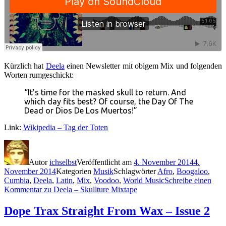
Kürzlich hat
Deela
einen Newsletter mit obigem Mix und folgenden
Worten rumgeschickt:
“It’s time for the masked skull to return. And
which day fits best? Of course, the Day Of The
Dead or Dios De Los Muertos!”
Link:
Wikipedia – Tag der Toten
Autor
ichselbst
Veröffentlicht am
4. November 2014
4.
November 2014
Kategorien
Musik
Schlagwörter
Afro
,
Boogaloo
,
Cumbia
,
Deela
,
Latin
,
Mix
,
Voodoo
,
World Music
Schreibe einen
Kommentar
zu Deela – Skullture Mixtape
Dope Trax Straight From Wax – Issue 2