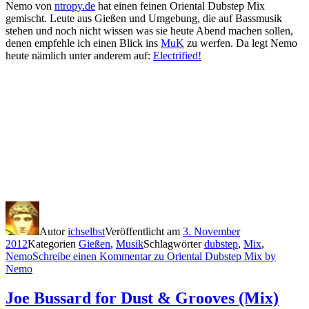
Nemo von
ntropy.de
hat einen feinen Oriental Dubstep Mix
gemischt. Leute aus Gießen und Umgebung, die auf Bassmusik
stehen und noch nicht wissen was sie heute Abend machen sollen,
denen empfehle ich einen Blick ins
MuK
zu werfen. Da legt Nemo
heute nämlich unter anderem auf:
Electrified!
Autor
ichselbst
Veröffentlicht am
3. November
2012
Kategorien
Gießen
,
Musik
Schlagwörter
dubstep
,
Mix
,
Nemo
Schreibe einen Kommentar
zu Oriental Dubstep Mix by
Nemo
Joe Bussard for Dust & Grooves (Mix)