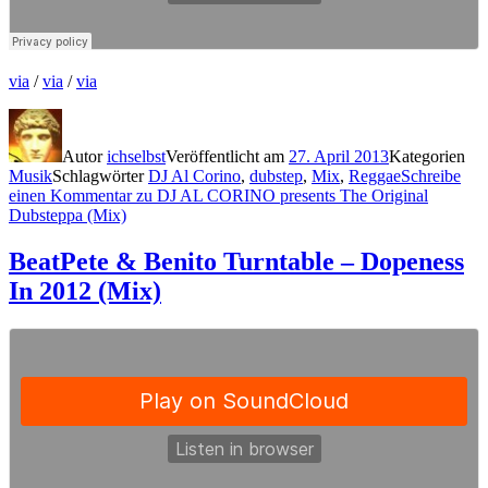
via
/
via
/
via
Autor
ichselbst
Veröffentlicht am
27. April 2013
Kategorien
Musik
Schlagwörter
DJ Al Corino
,
dubstep
,
Mix
,
Reggae
Schreibe
einen Kommentar
zu DJ AL CORINO presents The Original
Dubsteppa (Mix)
BeatPete & Benito Turntable – Dopeness
In 2012 (Mix)