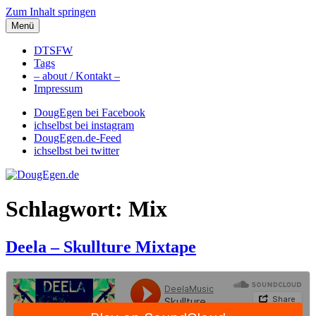
Zum Inhalt springen
Menü
DougEgen.de
Musik, Gedanken und Informationen / Ich bin Doug Egen!
DTSFW
Tags
– about / Kontakt –
Impressum
DougEgen bei Facebook
ichselbst bei instagram
DougEgen.de-Feed
ichselbst bei twitter
Schlagwort: Mix
Deela – Skullture Mixtape