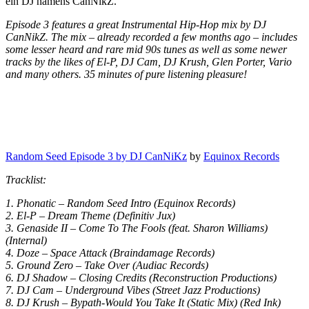
ein DJ namens CanNikZ.
Episode 3 features a great Instrumental Hip-Hop mix by DJ
CanNikZ. The mix – already recorded a few months ago – includes
some lesser heard and rare mid 90s tunes as well as some newer
tracks by the likes of El-P, DJ Cam, DJ Krush, Glen Porter, Vario
and many others. 35 minutes of pure listening pleasure!
Random Seed Episode 3 by DJ CanNiKz
by
Equinox Records
Tracklist:
1. Phonatic – Random Seed Intro (Equinox Records)
2. El-P – Dream Theme (Definitiv Jux)
3. Genaside II – Come To The Fools (feat. Sharon Williams)
(Internal)
4. Doze – Space Attack (Braindamage Records)
5. Ground Zero – Take Over (Audiac Records)
6. DJ Shadow – Closing Credits (Reconstruction Productions)
7. DJ Cam – Underground Vibes (Street Jazz Productions)
8. DJ Krush – Bypath-Would You Take It (Static Mix) (Red Ink)