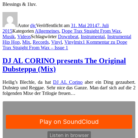
Blessings & 1luv.
Autor
djc
Veröffentlicht am
31. Mai 2014
7. Juli
2015
Kategorien
Allgemeines
,
Dope Trax Straight From Wax
,
Musik
,
Videos
Schlagwörter
Downbeat
,
Instrumental
,
Instrumental
Hip Hop
,
Mix
,
Records
,
Vinyl
,
Vinylmix
1 Kommentar
zu Dope
Trax Straight From Wax – Issue 1
DJ AL CORINO presents The Original
Dubsteppa (Mix)
Heilig’s Blechle, da hat
DJ AL Corino
aber ein Ding gezaubert.
Dubstep und Reggae. Sehr nice das Ganze. Man darf sich auf die 2
folgenden Mixe der Trilogie freuen…