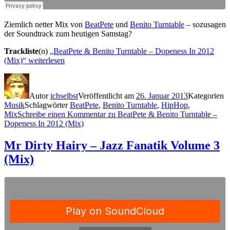
Ziemlich netter Mix von
BeatPete
und
Benito Turntable
– sozusagen
der Soundtrack zum heutigen Samstag?
Trackliste
(n)
„BeatPete & Benito Turntable – Dopeness In 2012
(Mix)“
weiterlesen
Autor
ichselbst
Veröffentlicht am
26. Januar 2013
Kategorien
Musik
Schlagwörter
BeatPete
,
Benito Turntable
,
HipHop
,
Mix
Schreibe einen Kommentar
zu BeatPete & Benito Turntable –
Dopeness In 2012 (Mix)
Mr Dirty Hairy – Jazz Fanatik Volume 3
(Mix)