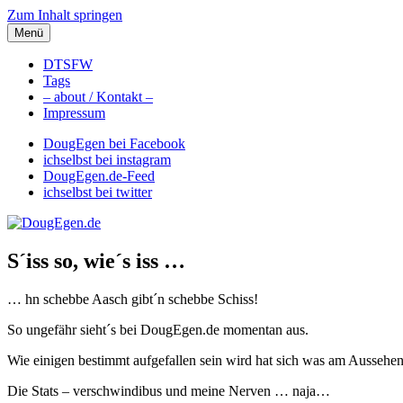
Zum Inhalt springen
Menü
DougEgen.de
Musik, Gedanken und Informationen / Ich bin Doug Egen!
DTSFW
Tags
– about / Kontakt –
Impressum
DougEgen bei Facebook
ichselbst bei instagram
DougEgen.de-Feed
ichselbst bei twitter
S´iss so, wie´s iss …
… hn schebbe Aasch gibt´n schebbe Schiss!
So ungefähr sieht´s bei DougEgen.de momentan aus.
Wie einigen bestimmt aufgefallen sein wird hat sich was am Aussehe
Die Stats – verschwindibus und meine Nerven … naja…