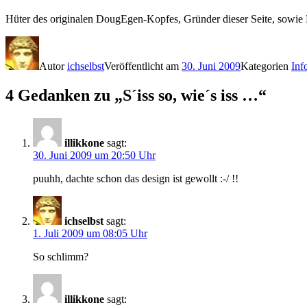
Hüter des originalen DougEgen-Kopfes, Gründer dieser Seite, sowie 
Autor
ichselbst
Veröffentlicht am
30. Juni 2009
Kategorien
Inf
4 Gedanken zu „S´iss so, wie´s iss …“
illikkone
sagt:
30. Juni 2009 um 20:50 Uhr
puuhh, dachte schon das design ist gewollt :-/ !!
ichselbst
sagt:
1. Juli 2009 um 08:05 Uhr
So schlimm?
illikkone
sagt: