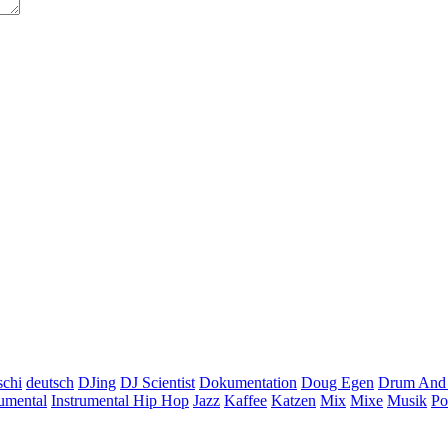
schi
deutsch
DJing
DJ Scientist
Dokumentation
Doug Egen
Drum And
rumental
Instrumental Hip Hop
Jazz
Kaffee
Katzen
Mix
Mixe
Musik
Po