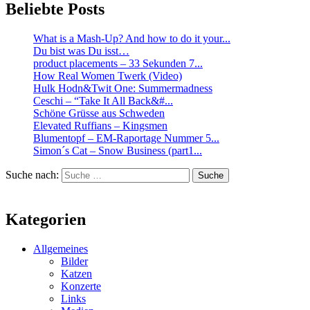
Beliebte Posts
What is a Mash-Up? And how to do it your...
Du bist was Du isst…
product placements – 33 Sekunden 7...
How Real Women Twerk (Video)
Hulk Hodn&Twit One: Summermadness
Ceschi – “Take It All Back&#...
Schöne Grüsse aus Schweden
Elevated Ruffians – Kingsmen
Blumentopf – EM-Raportage Nummer 5...
Simon´s Cat – Snow Business (part1...
Suche nach:
Suche
Kategorien
Allgemeines
Bilder
Katzen
Konzerte
Links