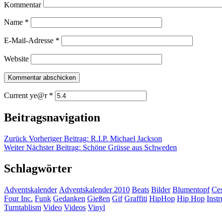
Kommentar
Name
*
E-Mail-Adresse
*
Website
Current ye@r
*
Beitragsnavigation
Zurück
Vorheriger Beitrag:
R.I.P. Michael Jackson
Weiter
Nächster Beitrag:
Schöne Grüsse aus Schweden
Schlagwörter
Adventskalender
Adventskalender 2010
Beats
Bilder
Blumentopf
Ce
Four Inc.
Funk
Gedanken
Gießen
Gif
Graffiti
HipHop
Hip Hop
Inst
Turntablism
Video
Videos
Vinyl