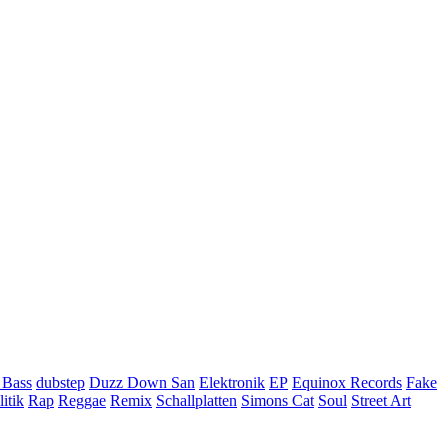
 Bass
dubstep
Duzz Down San
Elektronik
EP
Equinox Records
Fake
litik
Rap
Reggae
Remix
Schallplatten
Simons Cat
Soul
Street Art