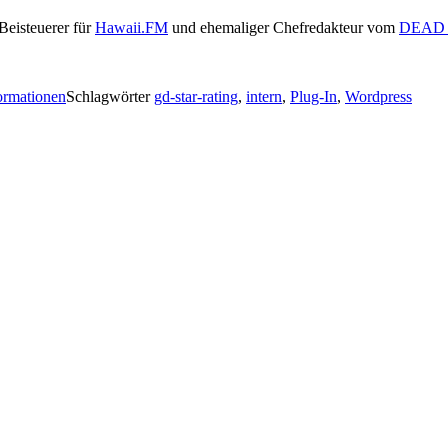
Beisteuerer für
Hawaii.FM
und ehemaliger Chefredakteur vom
DEAD 
ormationen
Schlagwörter
gd-star-rating
,
intern
,
Plug-In
,
Wordpress