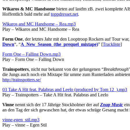
Wikaros & MC Handsome
bieten auf lastfm zB. zwei komplette A
Hoffentlich bald mehr auf
toppdresset.net
.
Wikaros and MC Handsome – Rea.mp3
Play – Wikaros and MC Handsome – Rea
Form One
, der letztes Jahr mit den Looptroop Rockers auf Tour war, s
Down
“, “
A_New_Season_(the_prequel_mixtape)
” [
Trackliste
]
Form One – Falling Down.mp3
Play – Form One – Falling Down
Trainspotters
, nicht nur bekannt von der gelungenen “
Breakthrough
die Jungs auch noch ein Mixtape für umme zum Runterladen anbiet
http://trainspotters.se/
03 Take A Hit feat. Palabras and Leelo (produced by Tom 12_).mp3
Play – Trainspotters – Take A Hit feat. Palabras and Leelo
Vinne
nennt sich der 17 Jährige Stockholmer der auf
Znap Music
ein
an den Tag der sich gewaschen hat, der etwas schräge Gesang macht i
vinne-egen_stil.mp3
Play – vinne – Egen Stil