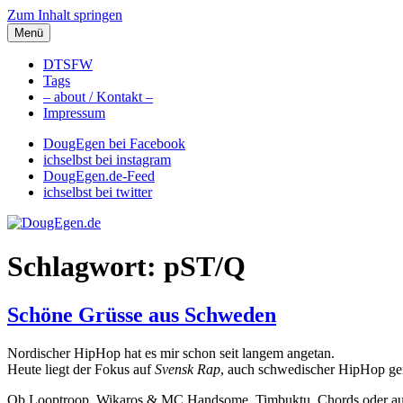
Zum Inhalt springen
Menü
DougEgen.de
Musik, Gedanken und Informationen / Ich bin Doug Egen!
DTSFW
Tags
– about / Kontakt –
Impressum
DougEgen bei Facebook
ichselbst bei instagram
DougEgen.de-Feed
ichselbst bei twitter
Schlagwort: pST/Q
Schöne Grüsse aus Schweden
Nordischer HipHop hat es mir schon seit langem angetan.
Heute liegt der Fokus auf
Svensk Rap
, auch schwedischer HipHop ge
Ob Looptroop, Wikaros & MC Handsome, Timbuktu, Chords oder auch