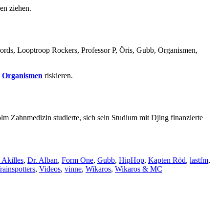
ien ziehen.
Chords, Looptroop Rockers, Professor P, Öris, Gubb, Organismen,
e
Organismen
riskieren.
lm Zahnmedizin studierte, sich sein Studium mit Djing finanzierte
 Akilles
,
Dr. Alban
,
Form One
,
Gubb
,
HipHop
,
Kapten Röd
,
lastfm
,
rainspotters
,
Videos
,
vinne
,
Wikaros
,
Wikaros & MC