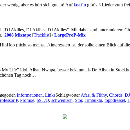
der wenig, aber es hört sich gut an! Auf
last.fm
gibt´s 3 Lieder zum fre
t “DJ Akilles, DJ Akilles, DJ Akilles”. Mit dabei sind unteranderem 
hr.
2008 Mixtape
[
Tracklist
] /
LargeProP-Mix
Hop (nicht so meins…) interessiert ist, der sollte einen Blick auf di
t’s My Life” Idol, Alban Nwapa, besser bekannt als Dr. Alban in Stockho
 Schönen Tag noch…
tegorien
Informationen
,
Links
Schlagwörter
Afasi & Filthy
,
Chords
,
DJ
rofessor P
,
Promoe
,
pST/Q
,
schwedisch
,
Stor
,
Timbuktu
,
toppdresset
,
T