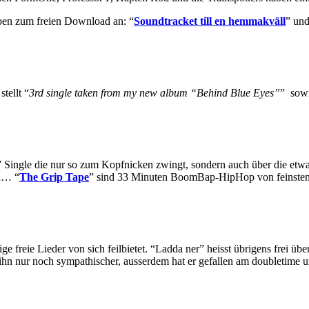
lben zum freien Download an: “
Soundtracket till en hemmakväll
” und
tellt “
3rd single taken from my new album “Behind Blue Eyes”
” sowi
” Single die nur so zum Kopfnicken zwingt, sondern auch über die etwa
en… “
The Grip Tape
” sind 33 Minuten BoomBap-HipHop von feinsten; 
ige freie Lieder von sich feilbietet. “Ladda ner” heisst übrigens frei ü
hn nur noch sympathischer, ausserdem hat er gefallen am doubletime un