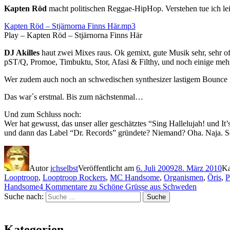
Kapten Röd
macht politischen Reggae-HipHop. Verstehen tue ich lei
Kapten Röd – Stjärnorna Finns Här.mp3
Play – Kapten Röd – Stjärnorna Finns Här
DJ Akilles
haut zwei Mixes raus. Ok gemixt, gute Musik sehr, sehr of
pST/Q, Promoe, Timbuktu, Stor, Afasi & Filthy, und noch einige me
Wer zudem auch noch an schwedischen synthesizer lastigem Bounce Hip
Das war´s erstmal. Bis zum nächstenmal…
Und zum Schluss noch:
Wer hat gewusst, das unser aller geschätztes “Sing Hallelujah! und I
und dann das Label “Dr. Records” gründete? Niemand? Oha. Naja.
Autor
ichselbst
Veröffentlicht am
6. Juli 2009
28. März 2010
Ka
Looptroop
,
Looptroop Rockers
,
MC Handsome
,
Organismen
,
Öris
,
P
Handsome
4 Kommentare
zu Schöne Grüsse aus Schweden
Suche nach:
Suche
Kategorien