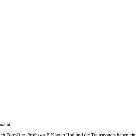
nannt.
 FormOne, Professor P, Kapten Röd und die Trainspotters haben ein