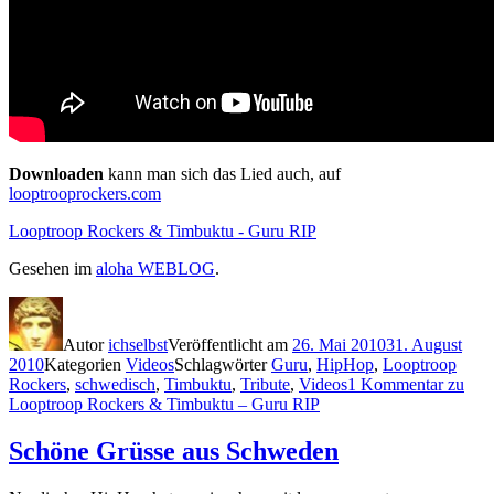
Downloaden
kann man sich das Lied auch, auf
looptrooprockers.com
Looptroop Rockers & Timbuktu - Guru RIP
Gesehen im
aloha WEBLOG
.
Autor
ichselbst
Veröffentlicht am
26. Mai 2010
31. August
2010
Kategorien
Videos
Schlagwörter
Guru
,
HipHop
,
Looptroop
Rockers
,
schwedisch
,
Timbuktu
,
Tribute
,
Videos
1 Kommentar
zu
Looptroop Rockers & Timbuktu – Guru RIP
Schöne Grüsse aus Schweden