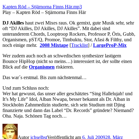
Kapten Röd – Stjärnorna Finns Här.mp3
Play – Kapten Röd – Stjärnorna Finns Här
DJ Akilles
haut zwei Mixes raus. Ok gemixt, gute Musik sehr, sehr
oft “DJ Akilles, DJ Akilles, DJ Akilles”. Mit dabei sind
unteranderem Chords, Looptroop Rockers, Professor P, Öris, Gubb,
Organismen, pST/Q, Promoe, Timbuktu, Stor, Afasi & Filthy, und
noch einige mehr.
2008 Mixtape
[
Tracklist
] /
LargeProP-Mix
Wer zudem auch noch an schwedischen synthesizer lastigem
Bounce HipHop (nicht so meins…) interessiert ist, der sollte einen
Blick auf die
Organismen
riskieren.
Das war´s erstmal. Bis zum nächstenmal…
Und zum Schluss noch:
Wer hat gewusst, das unser aller geschätztes “Sing Hallelujah! und
It’s My Life” Idol, Alban Nwapa, besser bekannt als Dr. Alban in
Stockholm Zahnmedizin studierte, sich sein Studium mit Djing
finanzierte und dann das Label “Dr. Records” gründete? Niemand?
Oha. Naja. Schönen Tag noch…
Autor
ichselbst
Veröffentlicht am
6. Juli 2009
28. März