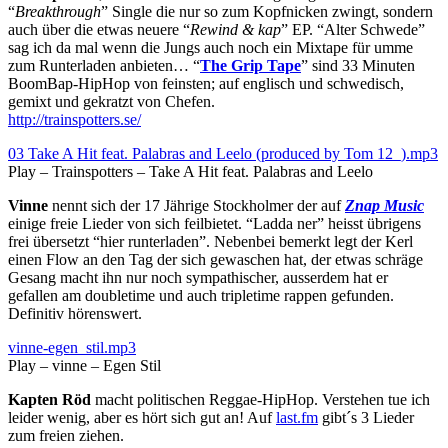
“
Breakthrough
” Single die nur so zum Kopfnicken zwingt, sondern
auch über die etwas neuere “
Rewind & kap
” EP. “Alter Schwede”
sag ich da mal wenn die Jungs auch noch ein Mixtape für umme
zum Runterladen anbieten… “
The Grip Tape
” sind 33 Minuten
BoomBap-HipHop von feinsten; auf englisch und schwedisch,
gemixt und gekratzt von Chefen.
http://trainspotters.se/
03 Take A Hit feat. Palabras and Leelo (produced by Tom 12_).mp3
Play – Trainspotters – Take A Hit feat. Palabras and Leelo
Vinne
nennt sich der 17 Jährige Stockholmer der auf
Znap Music
einige freie Lieder von sich feilbietet. “Ladda ner” heisst übrigens
frei übersetzt “hier runterladen”. Nebenbei bemerkt legt der Kerl
einen Flow an den Tag der sich gewaschen hat, der etwas schräge
Gesang macht ihn nur noch sympathischer, ausserdem hat er
gefallen am doubletime und auch tripletime rappen gefunden.
Definitiv hörenswert.
vinne-egen_stil.mp3
Play – vinne – Egen Stil
Kapten Röd
macht politischen Reggae-HipHop. Verstehen tue ich
leider wenig, aber es hört sich gut an! Auf
last.fm
gibt´s 3 Lieder
zum freien ziehen.