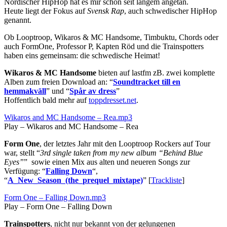
Nordischer HipHop hat es mir schon seit langem angetan.
Heute liegt der Fokus auf
Svensk Rap
, auch schwedischer HipHop
genannt.
Ob Looptroop, Wikaros & MC Handsome, Timbuktu, Chords oder
auch FormOne, Professor P, Kapten Röd und die Trainspotters
haben eins gemeinsam: die schwedische Heimat!
Wikaros & MC Handsome
bieten auf lastfm zB. zwei komplette
Alben zum freien Download an: “
Soundtracket till en
hemmakväll
” und “
Spår av dress
”
Hoffentlich bald mehr auf
toppdresset.net
.
Wikaros and MC Handsome – Rea.mp3
Play – Wikaros and MC Handsome – Rea
Form One
, der letztes Jahr mit den Looptroop Rockers auf Tour
war, stellt “
3rd single taken from my new album “Behind Blue
Eyes”
” sowie einen Mix aus alten und neueren Songs zur
Verfügung: “
Falling Down
“,
“
A_New_Season_(the_prequel_mixtape)
” [
Trackliste
]
Form One – Falling Down.mp3
Play – Form One – Falling Down
Trainspotters
, nicht nur bekannt von der gelungenen