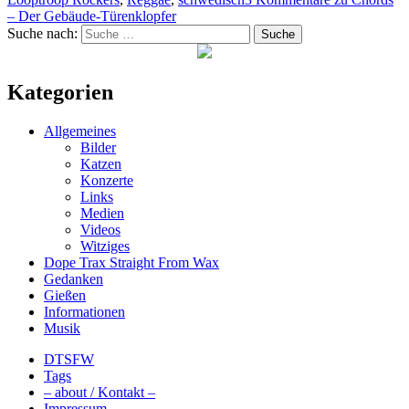
– Der Gebäude-Türenklopfer
Suche nach:
Suche
Kategorien
Allgemeines
Bilder
Katzen
Konzerte
Links
Medien
Videos
Witziges
Dope Trax Straight From Wax
Gedanken
Gießen
Informationen
Musik
DTSFW
Tags
– about / Kontakt –
Impressum