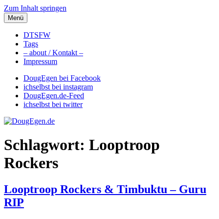
Zum Inhalt springen
Menü
DougEgen.de
Musik, Gedanken und Informationen / Ich bin Doug Egen!
DTSFW
Tags
– about / Kontakt –
Impressum
DougEgen bei Facebook
ichselbst bei instagram
DougEgen.de-Feed
ichselbst bei twitter
Schlagwort: Looptroop
Rockers
Looptroop Rockers & Timbuktu – Guru
RIP