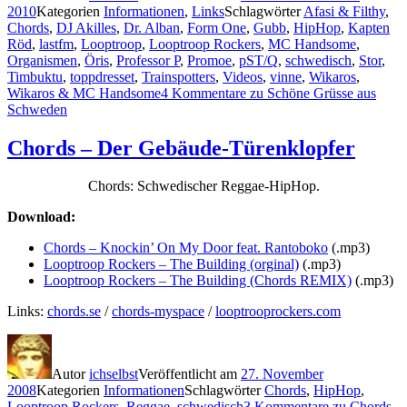
2010
Kategorien
Informationen
,
Links
Schlagwörter
Afasi & Filthy
,
Chords
,
DJ Akilles
,
Dr. Alban
,
Form One
,
Gubb
,
HipHop
,
Kapten
Röd
,
lastfm
,
Looptroop
,
Looptroop Rockers
,
MC Handsome
,
Organismen
,
Öris
,
Professor P
,
Promoe
,
pST/Q
,
schwedisch
,
Stor
,
Timbuktu
,
toppdresset
,
Trainspotters
,
Videos
,
vinne
,
Wikaros
,
Wikaros & MC Handsome
4 Kommentare
zu Schöne Grüsse aus
Schweden
Chords – Der Gebäude-Türenklopfer
Chords: Schwedischer Reggae-HipHop.
Download:
Chords – Knockin’ On My Door feat. Rantoboko
(.mp3)
Looptroop Rockers – The Building (orginal)
(.mp3)
Looptroop Rockers – The Building (Chords REMIX)
(.mp3)
Links:
chords.se
/
chords-myspace
/
looptrooprockers.com
Autor
ichselbst
Veröffentlicht am
27. November
2008
Kategorien
Informationen
Schlagwörter
Chords
,
HipHop
,
Looptroop Rockers
,
Reggae
,
schwedisch
3 Kommentare
zu Chords