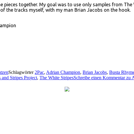
 the pieces together. My goal was to use only samples from The
 of the tracks myself, with my man Brian Jacobs on the hook.
Champion
tzen
Schlagwörter
2Pac
,
Adrian Champion
,
Brian Jacobs
,
Busta Rhym
 and Stripes Project
,
The White Stripes
Schreibe einen Kommentar
zu A