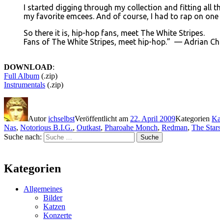
I started digging through my collection and fitting all
my favorite emcees. And of course, I had to rap on one
So there it is, hip-hop fans, meet The White Stripes.
Fans of The White Stripes, meet hip-hop.” — Adrian 
DOWNLOAD
:
Full Album
(.zip)
Instrumentals
(.zip)
Autor
ichselbst
Veröffentlicht am
22. April 2009
Kategorien
Ka
Nas
,
Notorious B.I.G.
,
Outkast
,
Pharoahe Monch
,
Redman
,
The Stars
Suche nach:
Suche
Kategorien
Allgemeines
Bilder
Katzen
Konzerte