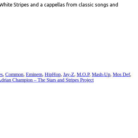
 White Stripes and a cappellas from classic songs and
es
,
Common
,
Eminem
,
HipHop
,
Jay-Z
,
M.O.P
,
Mash-Up
,
Mos Def
,
drian Champion – The Stars and Stripes Project