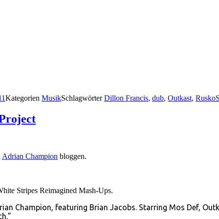
11
Kategorien
Musik
Schlagwörter
Dillon Francis
,
dub
,
Outkast
,
Rusko
Project
n
Adrian Champion
bloggen.
e White Stripes Reimagined Mash-Ups.
rian Champion, featuring Brian Jacobs. Starring Mos Def, Outk
h.”