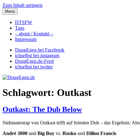
Zum Inhalt springen
Menü
DougEgen.de
Musik, Gedanken und Informationen / Ich bin Doug Egen!
DTSFW
Tags
– about / Kontakt –
Impressum
DougEgen bei Facebook
ichselbst bei instagram
DougEgen.de-Feed
ichselbst bei twitter
Schlagwort: Outkast
Outkast: The Dub Below
Südstaatenrap von Outkast trifft auf feinsten Dub – das Ergebnis: Abs
André 3000
und
Big Boy
vs.
Rusko
und
Dillon Francis