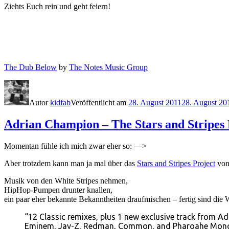
Ziehts Euch rein und geht feiern!
The Dub Below
by
The Notes Music Group
Autor
kidfab
Veröffentlicht am
28. August 2011
28. August 20
Adrian Champion – The Stars and Stripes 
Momentan fühle ich mich zwar eher so: —>
Aber trotzdem kann man ja mal über das
Stars and Stripes Project
vo
Musik von den White Stripes nehmen,
HipHop-Pumpen drunter knallen,
ein paar eher bekannte Bekanntheiten draufmischen – fertig sind di
“12 Classic remixes, plus 1 new exclusive track from Ad
Eminem, Jay-Z, Redman, Common, and Pharoahe Monc