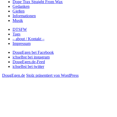
Dope Trax Straight From Wax
Gedanken
Gießen
Informationen
Musik
DTSFW
Tags
– about / Kontakt –
Impressum
DougEgen bei Facebook
ichselbst bei instagram
DougEgen.de-Feed
ichselbst bei twitter
DougEgen.de
Stolz präsentiert von WordPress