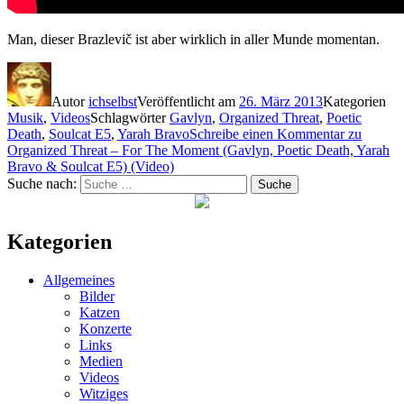
Man, dieser Brazlevič ist aber wirklich in aller Munde momentan.
Autor
ichselbst
Veröffentlicht am
26. März 2013
Kategorien
Musik
,
Videos
Schlagwörter
Gavlyn
,
Organized Threat
,
Poetic
Death
,
Soulcat E5
,
Yarah Bravo
Schreibe einen Kommentar
zu
Organized Threat – For The Moment (Gavlyn, Poetic Death, Yarah
Bravo & Soulcat E5) (Video)
Suche nach:
Suche
Kategorien
Allgemeines
Bilder
Katzen
Konzerte
Links
Medien
Videos
Witziges