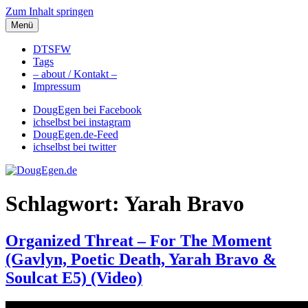
Zum Inhalt springen
Menü
DougEgen.de
Musik, Gedanken und Informationen / Ich bin Doug Egen!
DTSFW
Tags
– about / Kontakt –
Impressum
DougEgen bei Facebook
ichselbst bei instagram
DougEgen.de-Feed
ichselbst bei twitter
Schlagwort: Yarah Bravo
Organized Threat – For The Moment
(Gavlyn, Poetic Death, Yarah Bravo &
Soulcat E5) (Video)