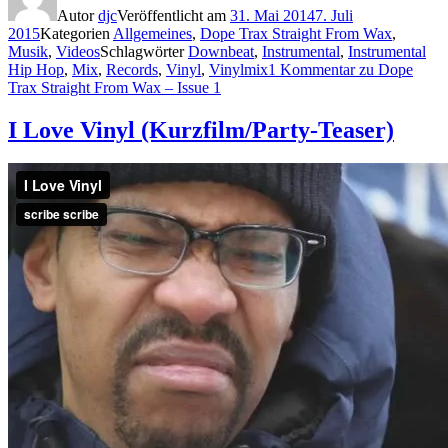
Autor
djc
Veröffentlicht am
31. Mai 2014
7. Juli
2015
Kategorien
Allgemeines
,
Dope Trax Straight From Wax
,
Musik
,
Videos
Schlagwörter
Downbeat
,
Instrumental
,
Instrumental
Hip Hop
,
Mix
,
Records
,
Vinyl
,
Vinylmix
1 Kommentar
zu Dope
Trax Straight From Wax – Issue 1
I Love Vinyl (Kurzfilm/Party-Teaser)