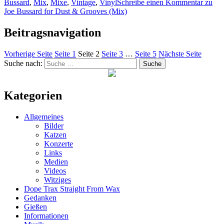
Bussard
,
Mix
,
Mixe
,
Vintage
,
Vinyl
Schreibe einen Kommentar
zu
Joe Bussard for Dust & Grooves (Mix)
Beitragsnavigation
Vorherige Seite
Seite
1
Seite
2
Seite
3
…
Seite
5
Nächste Seite
Suche nach:
Suche
Kategorien
Allgemeines
Bilder
Katzen
Konzerte
Links
Medien
Videos
Witziges
Dope Trax Straight From Wax
Gedanken
Gießen
Informationen