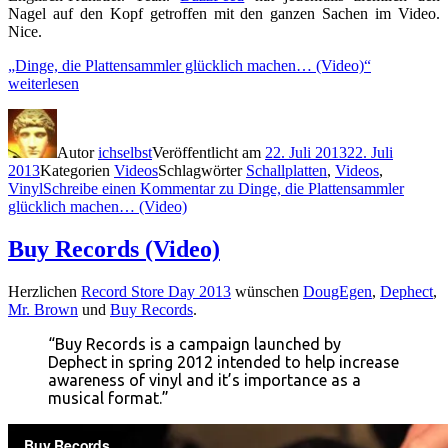
Nagel auf den Kopf getroffen mit den ganzen Sachen im Video.
Nice.
„Dinge, die Plattensammler glücklich machen… (Video)“
weiterlesen
Autor
ichselbst
Veröffentlicht am
22. Juli 2013
22. Juli
2013
Kategorien
Videos
Schlagwörter
Schallplatten
,
Videos
,
Vinyl
Schreibe einen Kommentar
zu Dinge, die Plattensammler
glücklich machen… (Video)
Buy Records (Video)
Herzlichen
Record Store Day 2013
wünschen
DougEgen
,
Dephect
,
Mr. Brown
und
Buy Records
.
“Buy Records is a campaign launched by
Dephect in spring 2012 intended to help increase
awareness of vinyl and it’s importance as a
musical format.”