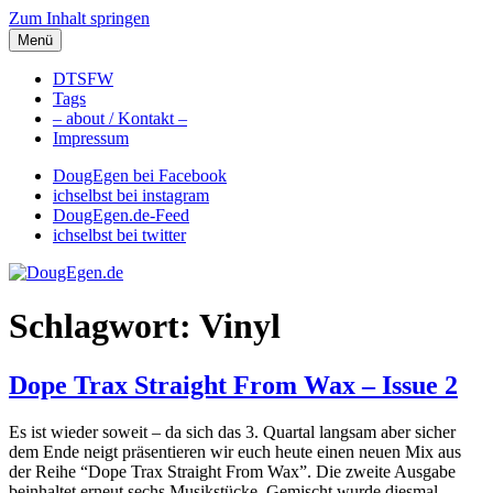
Zum Inhalt springen
Menü
DougEgen.de
Musik, Gedanken und Informationen / Ich bin Doug Egen!
DTSFW
Tags
– about / Kontakt –
Impressum
DougEgen bei Facebook
ichselbst bei instagram
DougEgen.de-Feed
ichselbst bei twitter
Schlagwort: Vinyl
Dope Trax Straight From Wax – Issue 2
Es ist wieder soweit – da sich das 3. Quartal langsam aber sicher
dem Ende neigt präsentieren wir euch heute einen neuen Mix aus
der Reihe “Dope Trax Straight From Wax”. Die zweite Ausgabe
beinhaltet erneut sechs Musikstücke. Gemischt wurde diesmal