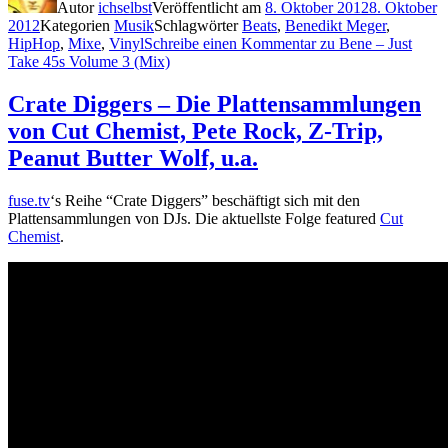
Autor
ichselbst
Veröffentlicht am
8. Oktober 2012
8. Oktober
2012
Kategorien
Musik
Schlagwörter
Beats
,
Benedikt Meger
,
HipHop
,
Mixe
,
Vinyl
Schreibe einen Kommentar
zu Bene – Just
Take 45s Volume 3 (Mix)
Crate Diggers – Die Plattensammlungen
von Cut Chemist, Pete Rock, Z-Trip,
Peanut Butter Wolf, u.a.
fuse.tv
‘s Reihe “Crate Diggers” beschäftigt sich mit den
Plattensammlungen von DJs. Die aktuellste Folge featured
Cut
Chemist
.