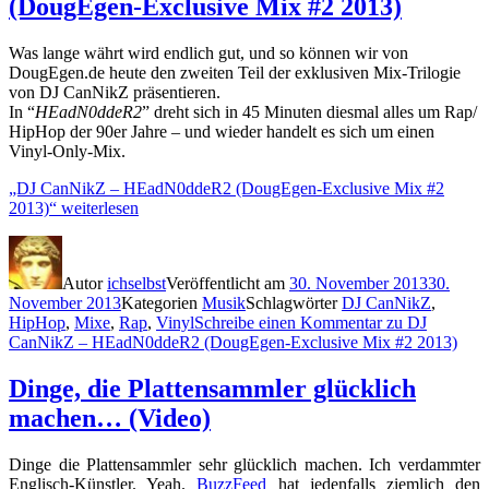
(DougEgen-Exclusive Mix #2 2013)
Was lange währt wird endlich gut, und so können wir von
DougEgen.de heute den zweiten Teil der exklusiven Mix-Trilogie
von DJ CanNikZ präsentieren.
In “
HEadN0ddeR2
” dreht sich in 45 Minuten diesmal alles um Rap/
HipHop der 90er Jahre – und wieder handelt es sich um einen
Vinyl-Only-Mix.
„DJ CanNikZ – HEadN0ddeR2 (DougEgen-Exclusive Mix #2
2013)“
weiterlesen
Autor
ichselbst
Veröffentlicht am
30. November 2013
30.
November 2013
Kategorien
Musik
Schlagwörter
DJ CanNikZ
,
HipHop
,
Mixe
,
Rap
,
Vinyl
Schreibe einen Kommentar
zu DJ
CanNikZ – HEadN0ddeR2 (DougEgen-Exclusive Mix #2 2013)
Dinge, die Plattensammler glücklich
machen… (Video)
Dinge die Plattensammler sehr glücklich machen. Ich verdammter
Englisch-Künstler. Yeah.
BuzzFeed
hat jedenfalls ziemlich den