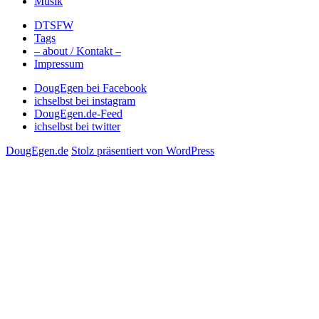
Musik
DTSFW
Tags
– about / Kontakt –
Impressum
DougEgen bei Facebook
ichselbst bei instagram
DougEgen.de-Feed
ichselbst bei twitter
DougEgen.de
Stolz präsentiert von WordPress