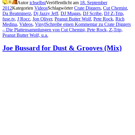
Autor
ichselbst
Veröffentlicht am
18. September
2012
Kategorien
Videos
Schlagwörter
Crate Diggers
,
Cut Chemist
,
Da Beatminerz
,
Dj Jazzy Jeff
,
DJ Muggs
,
DJ Scribe
,
DJ Z-Trip
,
fuse.tv
,
J Rocc
,
Jon Oliver
,
Peanut Butter Wolf
,
Pete Rock
,
Rich
Medina
,
Videos
,
Vinyl
Schreibe einen Kommentar
zu Crate Diggers
– Die Plattensammlungen von Cut Chemist, Pete Rock, Z-Trip,
Peanut Butter Wolf, u.a.
Joe Bussard for Dust & Grooves (Mix)