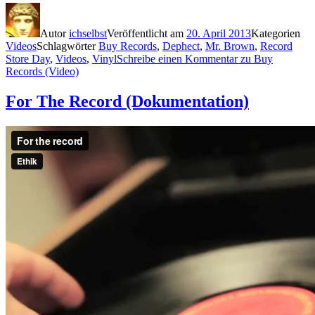
Autor
ichselbst
Veröffentlicht am
20. April 2013
Kategorien
Videos
Schlagwörter
Buy Records
,
Dephect
,
Mr. Brown
,
Record
Store Day
,
Videos
,
Vinyl
Schreibe einen Kommentar
zu Buy
Records (Video)
For The Record (Dokumentation)