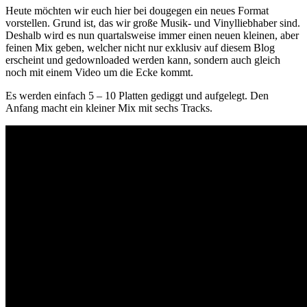
Heute möchten wir euch hier bei dougegen ein neues Format
vorstellen. Grund ist, das wir große Musik- und Vinylliebhaber sind.
Deshalb wird es nun quartalsweise immer einen neuen kleinen, aber
feinen Mix geben, welcher nicht nur exklusiv auf diesem Blog
erscheint und gedownloaded werden kann, sondern auch gleich
noch mit einem Video um die Ecke kommt.
Es werden einfach 5 – 10 Platten gediggt und aufgelegt. Den
Anfang macht ein kleiner Mix mit sechs Tracks.