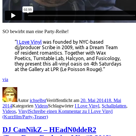
SO bewirbt man eine Party-Reihe!
“
I Love Vinyl
was founded by NYC-based
dj/producer Scribe in 2009, with a Dream Team
of resident romantics. Together with Wax
Poetics, Turntable Lab, Halcyon, and Fusicology,
they present this all-vinyl oasis on 4th Saturdays
at the Gallery at LPR (Le Poisson Rouge).“
via
Autor
ichselbst
Veröffentlicht am
20. Mai 2014
18. Mai
2014
Kategorien
Videos
Schlagwörter
I Love Vinyl
,
Schallplatten
,
Videos
,
Vinyl
Schreibe einen Kommentar
zu I Love Vinyl
(Kurzfilm/Party-Teaser)
DJ CanNikZ – HEadN0ddeR2