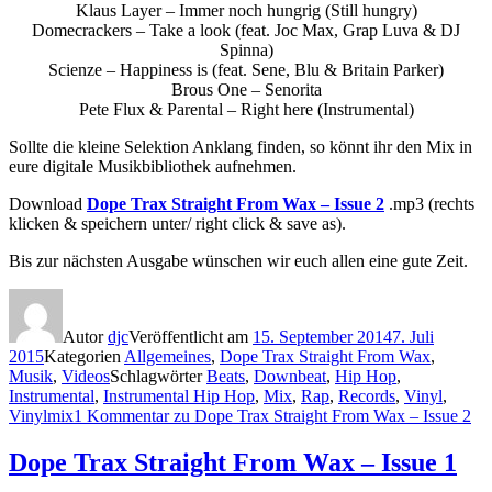
Klaus Layer – Immer noch hungrig (Still hungry)
Domecrackers – Take a look (feat. Joc Max, Grap Luva & DJ
Spinna)
Scienze – Happiness is (feat. Sene, Blu & Britain Parker)
Brous One – Senorita
Pete Flux & Parental – Right here (Instrumental)
Sollte die kleine Selektion Anklang finden, so könnt ihr den Mix in
eure digitale Musikbibliothek aufnehmen.
Download
Dope Trax Straight From Wax – Issue 2
.mp3 (rechts
klicken & speichern unter/ right click & save as).
Bis zur nächsten Ausgabe wünschen wir euch allen eine gute Zeit.
Autor
djc
Veröffentlicht am
15. September 2014
7. Juli
2015
Kategorien
Allgemeines
,
Dope Trax Straight From Wax
,
Musik
,
Videos
Schlagwörter
Beats
,
Downbeat
,
Hip Hop
,
Instrumental
,
Instrumental Hip Hop
,
Mix
,
Rap
,
Records
,
Vinyl
,
Vinylmix
1 Kommentar
zu Dope Trax Straight From Wax – Issue 2
Dope Trax Straight From Wax – Issue 1