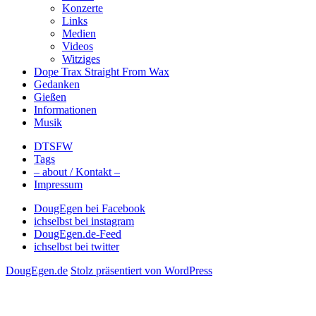
Konzerte
Links
Medien
Videos
Witziges
Dope Trax Straight From Wax
Gedanken
Gießen
Informationen
Musik
DTSFW
Tags
– about / Kontakt –
Impressum
DougEgen bei Facebook
ichselbst bei instagram
DougEgen.de-Feed
ichselbst bei twitter
DougEgen.de
Stolz präsentiert von WordPress