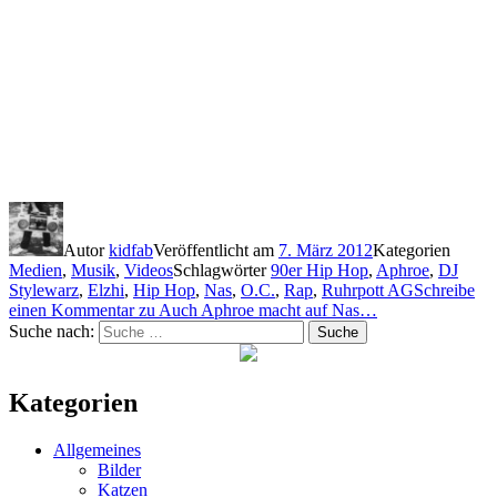
Autor
kidfab
Veröffentlicht am
7. März 2012
Kategorien
Medien
,
Musik
,
Videos
Schlagwörter
90er Hip Hop
,
Aphroe
,
DJ
Stylewarz
,
Elzhi
,
Hip Hop
,
Nas
,
O.C.
,
Rap
,
Ruhrpott AG
Schreibe
einen Kommentar
zu Auch Aphroe macht auf Nas…
Suche nach:
Suche
Kategorien
Allgemeines
Bilder
Katzen