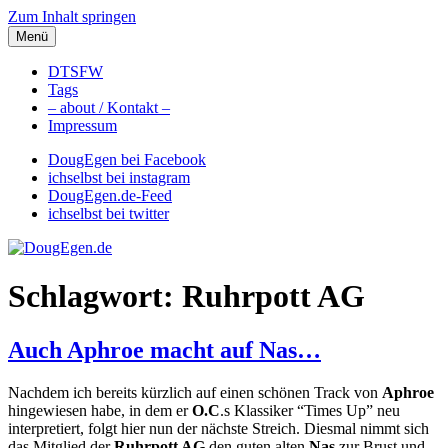
Zum Inhalt springen
Menü
DougEgen.de
Musik, Gedanken und Informationen / Ich bin Doug Egen!
DTSFW
Tags
– about / Kontakt –
Impressum
DougEgen bei Facebook
ichselbst bei instagram
DougEgen.de-Feed
ichselbst bei twitter
Schlagwort: Ruhrpott AG
Auch Aphroe macht auf Nas…
Nachdem ich bereits kürzlich auf einen schönen Track von
Aphroe
hingewiesen habe, in dem er
O.C
.s Klassiker “Times Up” neu
interpretiert, folgt hier nun der nächste Streich. Diesmal nimmt sich
das Mitglied der
Ruhrpott AG
den guten alten
Nas
zur Brust und