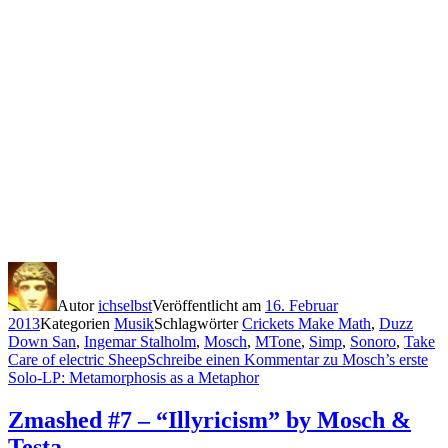
Autor
ichselbst
Veröffentlicht am
16. Februar
2013
Kategorien
Musik
Schlagwörter
Crickets Make Math
,
Duzz
Down San
,
Ingemar Stalholm
,
Mosch
,
MTone
,
Simp
,
Sonoro
,
Take
Care of electric Sheep
Schreibe einen Kommentar
zu Mosch’s erste
Solo-LP: Metamorphosis as a Metaphor
Zmashed #7 – “Illyricism” by Mosch &
Testa