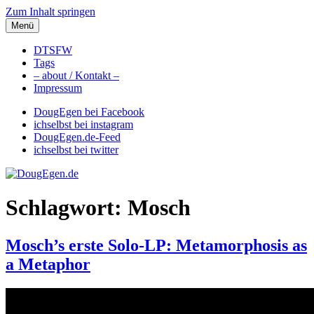
Zum Inhalt springen
Menü
DougEgen.de
Musik, Gedanken und Informationen / Ich bin Doug Egen!
DTSFW
Tags
– about / Kontakt –
Impressum
DougEgen bei Facebook
ichselbst bei instagram
DougEgen.de-Feed
ichselbst bei twitter
Schlagwort: Mosch
Mosch’s erste Solo-LP: Metamorphosis as
a Metaphor