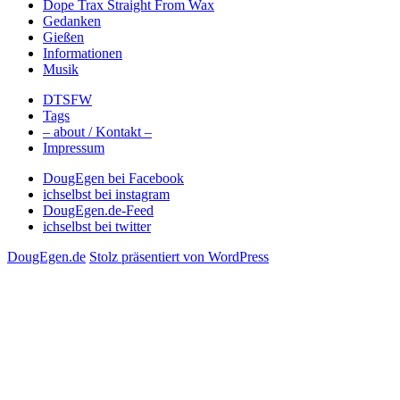
Dope Trax Straight From Wax
Gedanken
Gießen
Informationen
Musik
DTSFW
Tags
– about / Kontakt –
Impressum
DougEgen bei Facebook
ichselbst bei instagram
DougEgen.de-Feed
ichselbst bei twitter
DougEgen.de
Stolz präsentiert von WordPress