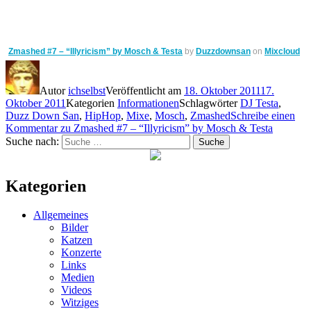
Zmashed #7 – “Illyricism” by Mosch & Testa
by
Duzzdownsan
on
Mixcloud
Autor
ichselbst
Veröffentlicht am
18. Oktober 2011
17.
Oktober 2011
Kategorien
Informationen
Schlagwörter
DJ Testa
,
Duzz Down San
,
HipHop
,
Mixe
,
Mosch
,
Zmashed
Schreibe einen
Kommentar
zu Zmashed #7 – “Illyricism” by Mosch & Testa
Suche nach:
Suche
Kategorien
Allgemeines
Bilder
Katzen
Konzerte
Links
Medien
Videos
Witziges