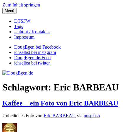
Zum Inhalt springen
Menü
DougEgen.de
Musik, Gedanken und Informationen / Ich bin Doug Egen!
DTSFW
Tags
– about / Kontakt –
Impressum
DougEgen bei Facebook
ichselbst bei instagram
DougEgen.de-Feed
ichselbst bei twitter
Schlagwort: Eric BARBEAU
Kaffee – ein Foto von Eric BARBEAU
Unbetiteltes Foto von
Eric BARBEAU
via
unsplash
.