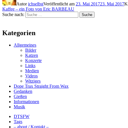
Autor
ichselbst
Veröffentlicht am
23. Mai 2017
23. Mai 2017
K
Kaffee – ein Foto von Eric BARBEAU
Suche nach:
Suche
Kategorien
Allgemeines
Bilder
Katzen
Konzerte
Links
Medien
Videos
Witziges
Dope Trax Straight From Wax
Gedanken
Gießen
Informationen
Musik
DTSFW
Tags
– about / Kontakt –