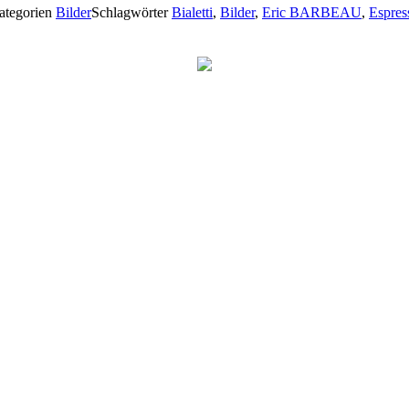
ategorien
Bilder
Schlagwörter
Bialetti
,
Bilder
,
Eric BARBEAU
,
Espres