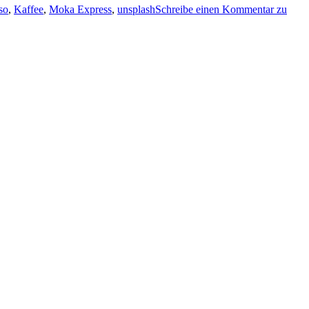
so
,
Kaffee
,
Moka Express
,
unsplash
Schreibe einen Kommentar
zu