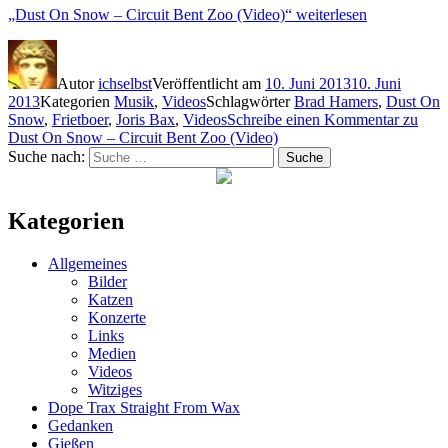
„Dust On Snow – Circuit Bent Zoo (Video)“
weiterlesen
Autor
ichselbst
Veröffentlicht am
10. Juni 2013
10. Juni
2013
Kategorien
Musik
,
Videos
Schlagwörter
Brad Hamers
,
Dust On
Snow
,
Frietboer
,
Joris Bax
,
Videos
Schreibe einen Kommentar
zu
Dust On Snow – Circuit Bent Zoo (Video)
Suche nach:
Suche
Kategorien
Allgemeines
Bilder
Katzen
Konzerte
Links
Medien
Videos
Witziges
Dope Trax Straight From Wax
Gedanken
Gießen