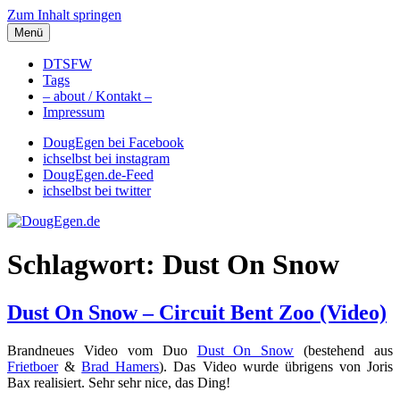
Zum Inhalt springen
Menü
DougEgen.de
Musik, Gedanken und Informationen / Ich bin Doug Egen!
DTSFW
Tags
– about / Kontakt –
Impressum
DougEgen bei Facebook
ichselbst bei instagram
DougEgen.de-Feed
ichselbst bei twitter
Schlagwort: Dust On Snow
Dust On Snow – Circuit Bent Zoo (Video)
Brandneues Video vom Duo
Dust On Snow
(bestehend aus
Frietboer
&
Brad Hamers
). Das Video wurde übrigens von Joris
Bax realisiert. Sehr sehr nice, das Ding!