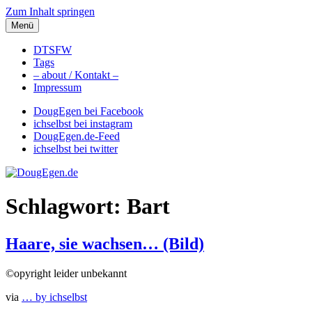
Zum Inhalt springen
Menü
DougEgen.de
Musik, Gedanken und Informationen / Ich bin Doug Egen!
DTSFW
Tags
– about / Kontakt –
Impressum
DougEgen bei Facebook
ichselbst bei instagram
DougEgen.de-Feed
ichselbst bei twitter
Schlagwort: Bart
Haare, sie wachsen… (Bild)
©opyright leider unbekannt
via
… by ichselbst