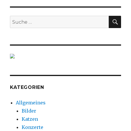
–
Leap
Year
SU
Suche
EP
nach:
KATEGORIEN
Allgemeines
Bilder
Katzen
Konzerte