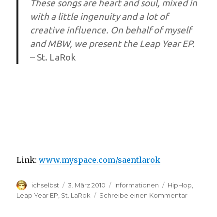
These songs are heart and soul, mixed in
with a little ingenuity and a lot of
creative influence. On behalf of myself
and MBW, we present the Leap Year EP.
– St. LaRok
Link:
www.myspace.com/saentlarok
Autor
ichselbst
Veröffentlicht
3. März 2010
Kategorien
Informationen
Schlagwörter
HipHop
,
am
Leap Year EP
,
St. LaRok
Schreibe einen Kommentar
zu
St.
LaRok