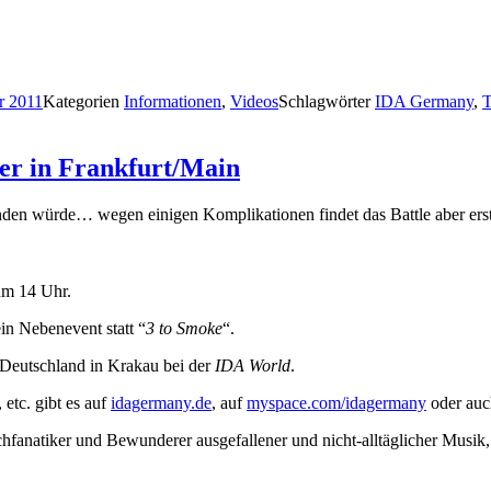
r 2011
Kategorien
Informationen
,
Videos
Schlagwörter
IDA Germany
,
T
r in Frankfurt/Main
nden würde… wegen einigen Komplikationen findet das Battle aber ers
um 14 Uhr.
in Nebenevent statt “
3 to Smoke
“.
Deutschland in Krakau bei der
IDA World
.
etc. gibt es auf
idagermany.de
, auf
myspace.com/idagermany
oder auc
chfanatiker und Bewunderer ausgefallener und nicht-alltäglicher Musik