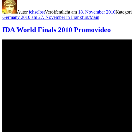
Autor
ichselbst
Veröffentlicht am
18. November 2010
Kategor
Germany 2010 am 27. November in Frankfurt/Main
IDA World Finals 2010 Promovideo