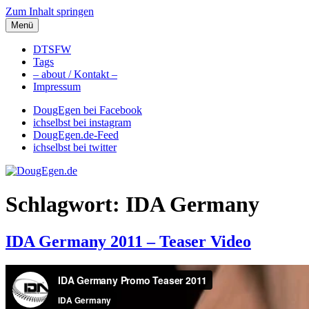
Zum Inhalt springen
Menü
DougEgen.de
Musik, Gedanken und Informationen / Ich bin Doug Egen!
DTSFW
Tags
– about / Kontakt –
Impressum
DougEgen bei Facebook
ichselbst bei instagram
DougEgen.de-Feed
ichselbst bei twitter
Schlagwort: IDA Germany
IDA Germany 2011 – Teaser Video