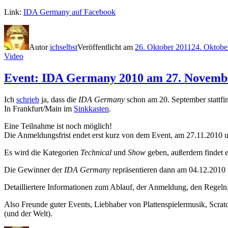
Link:
IDA Germany auf Facebook
Autor
ichselbst
Veröffentlicht am
26. Oktober 2011
24. Oktobe
Video
Event: IDA Germany 2010 am 27. Novembe
Ich
schrieb
ja, dass die
IDA Germany
schon am 20. September stattfi
In Frankfurt/Main im
Sinkkasten
.
Eine Teilnahme ist noch möglich!
Die Anmeldungsfrist endet erst kurz von dem Event, am 27.11.2010 
Es wird die Kategorien
Technical
und
Show
geben, außerdem findet e
Die Gewinner der
IDA Germany
repräsentieren dann am 04.12.2010 
Detailliertere Informationen zum Ablauf, der Anmeldung, den Regeln, 
Also Freunde guter Events, Liebhaber von Plattenspielermusik, Scrat
(und der Welt).