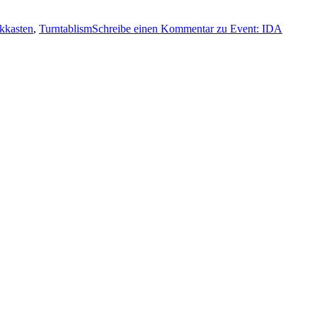
kkasten
,
Turntablism
Schreibe einen Kommentar
zu Event: IDA