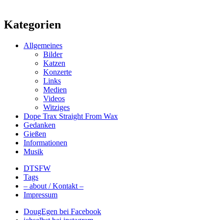
Kategorien
Allgemeines
Bilder
Katzen
Konzerte
Links
Medien
Videos
Witziges
Dope Trax Straight From Wax
Gedanken
Gießen
Informationen
Musik
DTSFW
Tags
– about / Kontakt –
Impressum
DougEgen bei Facebook