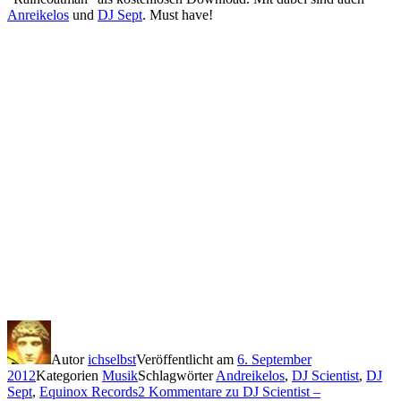
Anreikelos
und
DJ Sept
. Must have!
Autor
ichselbst
Veröffentlicht am
6. September
2012
Kategorien
Musik
Schlagwörter
Andreikelos
,
DJ Scientist
,
DJ
Sept
,
Equinox Records
2 Kommentare
zu DJ Scientist –