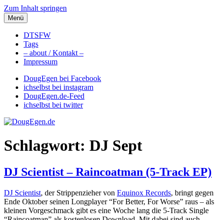
Zum Inhalt springen
Menü
DougEgen.de
Musik, Gedanken und Informationen / Ich bin Doug Egen!
DTSFW
Tags
– about / Kontakt –
Impressum
DougEgen bei Facebook
ichselbst bei instagram
DougEgen.de-Feed
ichselbst bei twitter
Schlagwort: DJ Sept
DJ Scientist – Raincoatman (5-Track EP)
DJ Scientist
, der Strippenzieher von
Equinox Records
, bringt gegen
Ende Oktober seinen Longplayer “For Better, For Worse” raus – als
kleinen Vorgeschmack gibt es eine Woche lang die 5-Track Single
“Raincoatman” als kostenlosen Download. Mit dabei sind auch