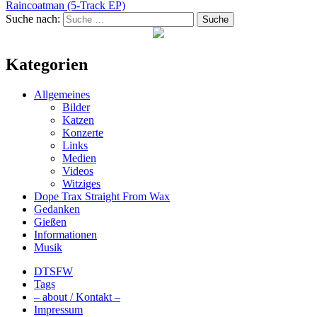
Raincoatman (5-Track EP)
Suche nach:
Suche
Kategorien
Allgemeines
Bilder
Katzen
Konzerte
Links
Medien
Videos
Witziges
Dope Trax Straight From Wax
Gedanken
Gießen
Informationen
Musik
DTSFW
Tags
– about / Kontakt –
Impressum