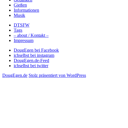
Gießen
Informationen
Musik
DTSFW
Tags
– about / Kontakt –
Impressum
DougEgen bei Facebook
ichselbst bei instagram
DougEgen.de-Feed
ichselbst bei twitter
DougEgen.de
Stolz präsentiert von WordPress