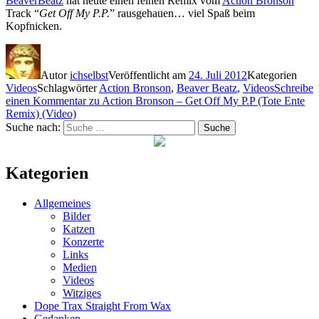
BeaverBeatz
hat heute einen feinen Remix vom
Action Bronson
Track “
Get Off My P.P.
” rausgehauen… viel Spaß beim
Kopfnicken.
Autor
ichselbst
Veröffentlicht am
24. Juli 2012
Kategorien
Videos
Schlagwörter
Action Bronson
,
Beaver Beatz
,
Videos
Schreibe
einen Kommentar
zu Action Bronson – Get Off My P.P (Tote Ente
Remix) (Video)
Suche nach:
Suche
Kategorien
Allgemeines
Bilder
Katzen
Konzerte
Links
Medien
Videos
Witziges
Dope Trax Straight From Wax
Gedanken