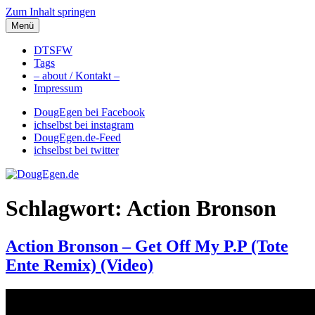
Zum Inhalt springen
Menü
DougEgen.de
Musik, Gedanken und Informationen / Ich bin Doug Egen!
DTSFW
Tags
– about / Kontakt –
Impressum
DougEgen bei Facebook
ichselbst bei instagram
DougEgen.de-Feed
ichselbst bei twitter
Schlagwort: Action Bronson
Action Bronson – Get Off My P.P (Tote
Ente Remix) (Video)