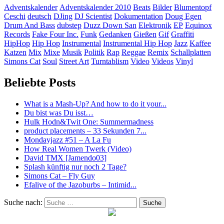
Adventskalender
Adventskalender 2010
Beats
Bilder
Blumentopf
Ceschi
deutsch
DJing
DJ Scientist
Dokumentation
Doug Egen
Drum And Bass
dubstep
Duzz Down San
Elektronik
EP
Equinox
Records
Fake Four Inc.
Funk
Gedanken
Gießen
Gif
Graffiti
HipHop
Hip Hop
Instrumental
Instrumental Hip Hop
Jazz
Kaffee
Katzen
Mix
Mixe
Musik
Politik
Rap
Reggae
Remix
Schallplatten
Simons Cat
Soul
Street Art
Turntablism
Video
Videos
Vinyl
Beliebte Posts
What is a Mash-Up? And how to do it your...
Du bist was Du isst…
Hulk Hodn&Twit One: Summermadness
product placements – 33 Sekunden 7...
Mondayjazz #51 – A La Fu
How Real Women Twerk (Video)
David TMX [Jamendo03]
Splash künftig nur noch 2 Tage?
Simons Cat – Fly Guy
Efalive of the Jazoburbs – Intimid...
Suche nach:
Suche