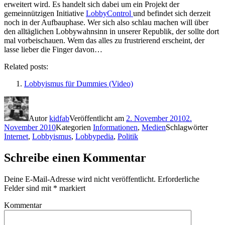
erweitert wird. Es handelt sich dabei um ein Projekt der
gemeinnützigen Initiative
LobbyControl
und befindet sich derzeit
noch in der Aufbauphase. Wer sich also schlau machen will über
den alltäglichen Lobbywahnsinn in unserer Republik, der sollte dort
mal vorbeischauen. Wem das alles zu frustrierend erscheint, der
lasse lieber die Finger davon…
Related posts:
Lobbyismus für Dummies (Video)
Autor
kidfab
Veröffentlicht am
2. November 2010
2.
November 2010
Kategorien
Informationen
,
Medien
Schlagwörter
Internet
,
Lobbyismus
,
Lobbypedia
,
Politik
Schreibe einen Kommentar
Deine E-Mail-Adresse wird nicht veröffentlicht.
Erforderliche
Felder sind mit
*
markiert
Kommentar