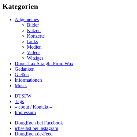
Kategorien
Allgemeines
Bilder
Katzen
Konzerte
Links
Medien
Videos
Witziges
Dope Trax Straight From Wax
Gedanken
Gießen
Informationen
Musik
DTSFW
Tags
– about / Kontakt –
Impressum
DougEgen bei Facebook
ichselbst bei instagram
DougEgen.de-Feed