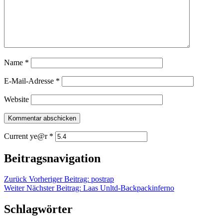
Name
*
E-Mail-Adresse
*
Website
Current ye@r
*
Beitragsnavigation
Zurück
Vorheriger Beitrag:
postrap
Weiter
Nächster Beitrag:
Laas Unltd-Backpackinferno
Schlagwörter