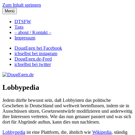
Zum Inhalt springen
Menü
DougEgen.de
Musik, Gedanken und Informationen / Ich bin Doug Egen!
DTSFW
Tags
– about / Kontakt –
Impressum
DougEgen bei Facebook
ichselbst bei instagram
DougEgen.de-Feed
ichselbst bei twitter
Lobbypedia
Jedem dürfte bewusst sein, daß Lobbyisten das politische
Geschehen in Deutschland und weltweit beeinflussen, indem sie in
Ausschüssen sitzen, Gesetzesentwürfe modifizieren und anderweitig
ihre Interessen vertreten. Wie das nun genauer passiert und was sich
dort für Abgründe auftun, kann dies nun nachlesen.
Lobbypedia
ist eine Plattform, die, ähnlich wie
Wikipedia
, ständig