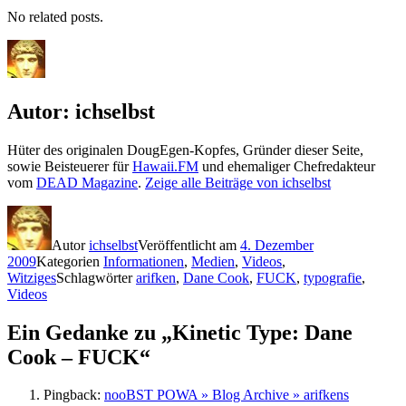
No related posts.
Autor:
ichselbst
Hüter des originalen DougEgen-Kopfes, Gründer dieser Seite,
sowie Beisteuerer für
Hawaii.FM
und ehemaliger Chefredakteur
vom
DEAD Magazine
.
Zeige alle Beiträge von ichselbst
Autor
ichselbst
Veröffentlicht am
4. Dezember
2009
Kategorien
Informationen
,
Medien
,
Videos
,
Witziges
Schlagwörter
arifken
,
Dane Cook
,
FUCK
,
typografie
,
Videos
Ein Gedanke zu „Kinetic Type: Dane
Cook – FUCK“
Pingback:
nooBST POWA » Blog Archive » arifkens