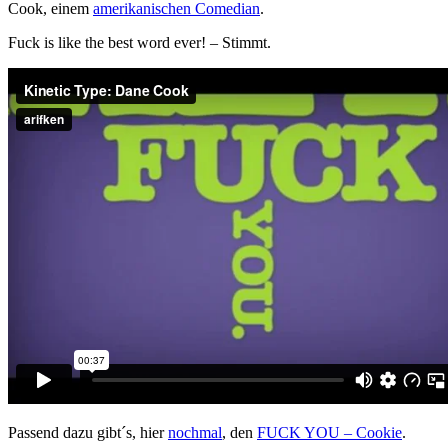
Cook, einem
amerikanischen Comedian
.
Fuck is like the best word ever! – Stimmt.
Passend dazu gibt´s, hier
nochmal
, den
FUCK YOU – Cookie
.