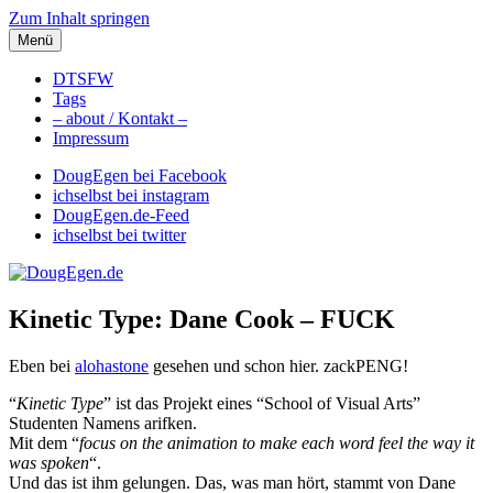
Zum Inhalt springen
Menü
DougEgen.de
Musik, Gedanken und Informationen / Ich bin Doug Egen!
DTSFW
Tags
– about / Kontakt –
Impressum
DougEgen bei Facebook
ichselbst bei instagram
DougEgen.de-Feed
ichselbst bei twitter
Kinetic Type: Dane Cook – FUCK
Eben bei
alohastone
gesehen und schon hier. zackPENG!
“
Kinetic Type
” ist das Projekt eines “School of Visual Arts”
Studenten Namens arifken.
Mit dem “
focus on the animation to make each word feel the way it
was spoken
“.
Und das ist ihm gelungen. Das, was man hört, stammt von Dane