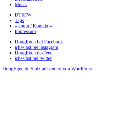
Musik
DTSFW
Tags
– about / Kontakt –
Impressum
DougEgen bei Facebook
ichselbst bei instagram
DougEgen.de-Feed
ichselbst bei twitter
DougEgen.de
Stolz präsentiert von WordPress