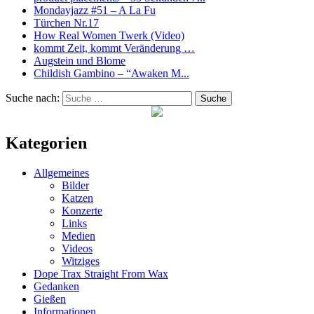
Mondayjazz #51 – A La Fu
Türchen Nr.17
How Real Women Twerk (Video)
kommt Zeit, kommt Veränderung …
Augstein und Blome
Childish Gambino – “Awaken M...
Suche nach:
Suche
Kategorien
Allgemeines
Bilder
Katzen
Konzerte
Links
Medien
Videos
Witziges
Dope Trax Straight From Wax
Gedanken
Gießen
Informationen