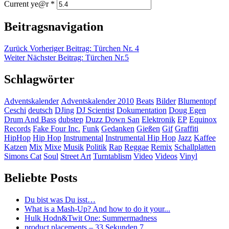
Current ye@r
*
Beitragsnavigation
Zurück
Vorheriger Beitrag:
Türchen Nr. 4
Weiter
Nächster Beitrag:
Türchen Nr.5
Schlagwörter
Adventskalender
Adventskalender 2010
Beats
Bilder
Blumentopf
Ceschi
deutsch
DJing
DJ Scientist
Dokumentation
Doug Egen
Drum And Bass
dubstep
Duzz Down San
Elektronik
EP
Equinox
Records
Fake Four Inc.
Funk
Gedanken
Gießen
Gif
Graffiti
HipHop
Hip Hop
Instrumental
Instrumental Hip Hop
Jazz
Kaffee
Katzen
Mix
Mixe
Musik
Politik
Rap
Reggae
Remix
Schallplatten
Simons Cat
Soul
Street Art
Turntablism
Video
Videos
Vinyl
Beliebte Posts
Du bist was Du isst…
What is a Mash-Up? And how to do it your...
Hulk Hodn&Twit One: Summermadness
product placements – 33 Sekunden 7...