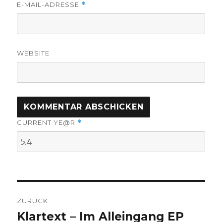
E-MAIL-ADRESSE
*
WEBSITE
CURRENT YE@R
*
Beitragsnavigation
ZURÜCK
Klartext – Im Alleingang EP
Vorheriger