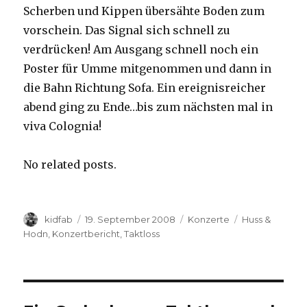
Scherben und Kippen übersähte Boden zum
vorschein. Das Signal sich schnell zu
verdrücken! Am Ausgang schnell noch ein
Poster für Umme mitgenommen und dann in
die Bahn Richtung Sofa. Ein ereignisreicher
abend ging zu Ende…bis zum nächsten mal in
viva Colognia!
No related posts.
Autor
kidfab
Veröffentlicht
19. September 2008
Kategorien
Konzerte
Schlagwörter
Huss &
am
Hodn
,
Konzertbericht
,
Taktloss