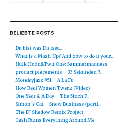
BELIEBTE POSTS
Du bist was Du isst…
What is a Mash-Up? And how to do it your...
Hulk Hodn&Twit One: Summermadness
product placements – 33 Sekunden 7...
Mondayjazz #51 – A La Fu
How Real Women Twerk (Video)
One Year & A Day – The 5inch F...
Simon´s Cat – Snow Business (part1...
The DJ Shadow Remix Project
Cash Ruins Everything Around Me