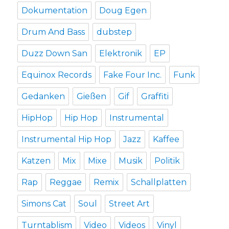
Dokumentation
Doug Egen
Drum And Bass
dubstep
Duzz Down San
Elektronik
EP
Equinox Records
Fake Four Inc.
Funk
Gedanken
Gießen
Gif
Graffiti
HipHop
Hip Hop
Instrumental
Instrumental Hip Hop
Jazz
Kaffee
Katzen
Mix
Mixe
Musik
Politik
Rap
Reggae
Remix
Schallplatten
Simons Cat
Soul
Street Art
Turntablism
Video
Videos
Vinyl