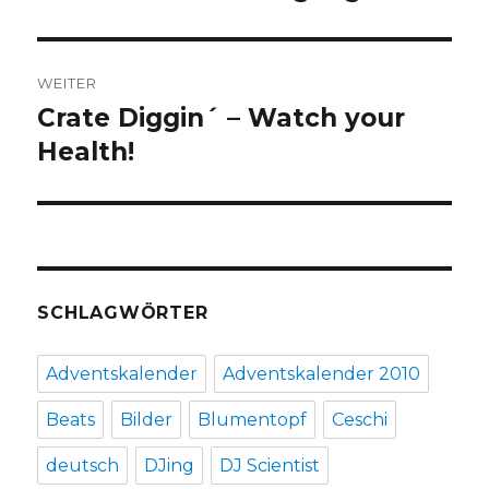
Beitrag:
WEITER
Crate Diggin´ – Watch your
Nächster
Health!
Beitrag:
SCHLAGWÖRTER
Adventskalender
Adventskalender 2010
Beats
Bilder
Blumentopf
Ceschi
deutsch
DJing
DJ Scientist